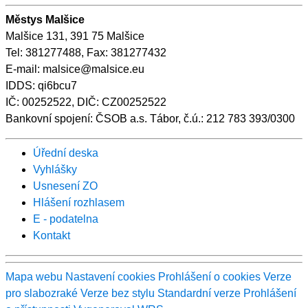
Městys Malšice
Malšice 131, 391 75 Malšice
Tel: 381277488, Fax: 381277432
E-mail: malsice@malsice.eu
IDDS: qi6bcu7
IČ: 00252522, DIČ: CZ00252522
Bankovní spojení: ČSOB a.s. Tábor, č.ú.: 212 783 393/0300
Úřední deska
Vyhlášky
Usnesení ZO
Hlášení rozhlasem
E - podatelna
Kontakt
Mapa webu
Nastavení cookies
Prohlášení o cookies
Verze
pro slabozraké
Verze bez stylu
Standardní verze
Prohlášení