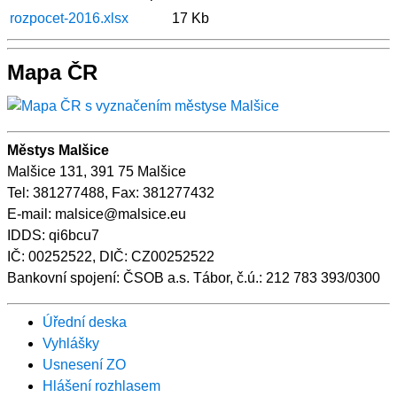
rozpocet-2016.xlsx
17 Kb
Mapa ČR
Městys Malšice
Malšice 131, 391 75 Malšice
Tel: 381277488, Fax: 381277432
E-mail: malsice@malsice.eu
IDDS: qi6bcu7
IČ: 00252522, DIČ: CZ00252522
Bankovní spojení: ČSOB a.s. Tábor, č.ú.: 212 783 393/0300
Úřední deska
Vyhlášky
Usnesení ZO
Hlášení rozhlasem