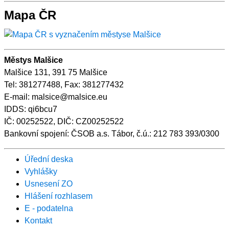
Mapa ČR
Městys Malšice
Malšice 131, 391 75 Malšice
Tel: 381277488, Fax: 381277432
E-mail: malsice@malsice.eu
IDDS: qi6bcu7
IČ: 00252522, DIČ: CZ00252522
Bankovní spojení: ČSOB a.s. Tábor, č.ú.: 212 783 393/0300
Úřední deska
Vyhlášky
Usnesení ZO
Hlášení rozhlasem
E - podatelna
Kontakt