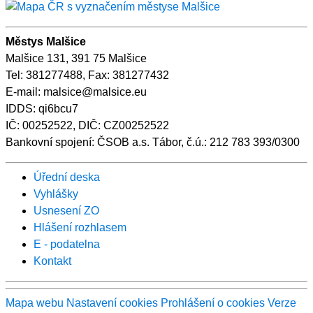
Městys Malšice
Malšice 131, 391 75 Malšice
Tel: 381277488, Fax: 381277432
E-mail: malsice@malsice.eu
IDDS: qi6bcu7
IČ: 00252522, DIČ: CZ00252522
Bankovní spojení: ČSOB a.s. Tábor, č.ú.: 212 783 393/0300
Úřední deska
Vyhlášky
Usnesení ZO
Hlášení rozhlasem
E - podatelna
Kontakt
Mapa webu
Nastavení cookies
Prohlášení o cookies
Verze