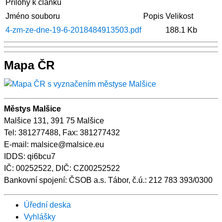
Přílohy k článku
Jméno souboru
Popis
Velikost
4-zm-ze-dne-19-6-2018484913503.pdf
188.1 Kb
Mapa ČR
Městys Malšice
Malšice 131, 391 75 Malšice
Tel: 381277488, Fax: 381277432
E-mail: malsice@malsice.eu
IDDS: qi6bcu7
IČ: 00252522, DIČ: CZ00252522
Bankovní spojení: ČSOB a.s. Tábor, č.ú.: 212 783 393/0300
Úřední deska
Vyhlášky