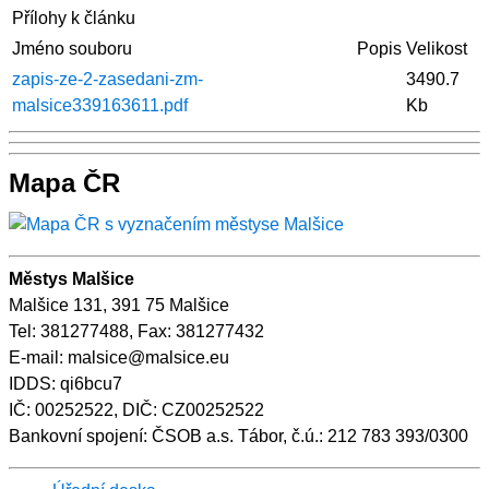
Přílohy k článku
Jméno souboru
Popis
Velikost
zapis-ze-2-zasedani-zm-
3490.7
malsice339163611.pdf
Kb
Mapa ČR
Městys Malšice
Malšice 131, 391 75 Malšice
Tel: 381277488, Fax: 381277432
E-mail: malsice@malsice.eu
IDDS: qi6bcu7
IČ: 00252522, DIČ: CZ00252522
Bankovní spojení: ČSOB a.s. Tábor, č.ú.: 212 783 393/0300