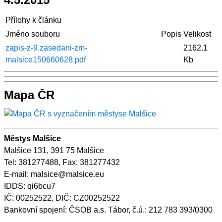
Přílohy k článku
Jméno souboru
Popis
Velikost
zapis-z-9.zasedani-zm-
2162.1
malsice150660628.pdf
Kb
Mapa ČR
Městys Malšice
Malšice 131, 391 75 Malšice
Tel: 381277488, Fax: 381277432
E-mail: malsice@malsice.eu
IDDS: qi6bcu7
IČ: 00252522, DIČ: CZ00252522
Bankovní spojení: ČSOB a.s. Tábor, č.ú.: 212 783 393/0300