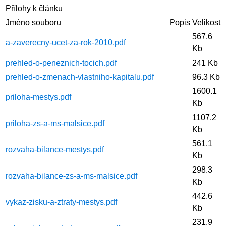
Přílohy k článku
Jméno souboru
Popis
Velikost
567.6
a-zaverecny-ucet-za-rok-2010.pdf
Kb
prehled-o-peneznich-tocich.pdf
241 Kb
prehled-o-zmenach-vlastniho-kapitalu.pdf
96.3 Kb
1600.1
priloha-mestys.pdf
Kb
1107.2
priloha-zs-a-ms-malsice.pdf
Kb
561.1
rozvaha-bilance-mestys.pdf
Kb
298.3
rozvaha-bilance-zs-a-ms-malsice.pdf
Kb
442.6
vykaz-zisku-a-ztraty-mestys.pdf
Kb
231.9