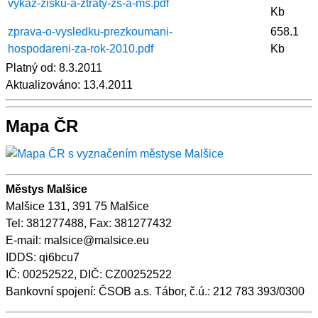
vykaz-zisku-a-ztraty-zs-a-ms.pdf
Kb
zprava-o-vysledku-prezkoumani-
658.1
hospodareni-za-rok-2010.pdf
Kb
Platný od:
8.3.2011
Aktualizováno:
13.4.2011
Mapa ČR
Městys Malšice
Malšice 131, 391 75 Malšice
Tel: 381277488, Fax: 381277432
E-mail: malsice@malsice.eu
IDDS: qi6bcu7
IČ: 00252522, DIČ: CZ00252522
Bankovní spojení: ČSOB a.s. Tábor, č.ú.: 212 783 393/0300