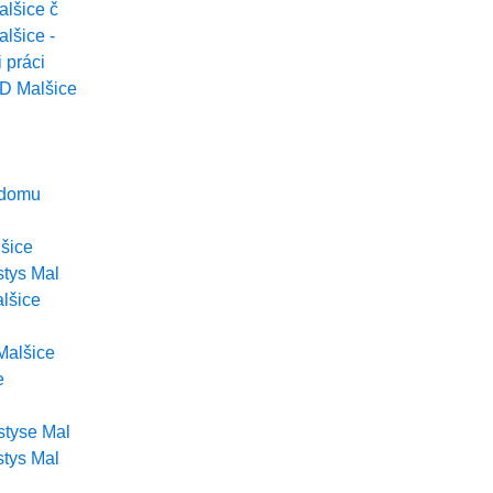
alšice č
lšice -
 práci
D Malšice
o domu
šice
stys Mal
lšice
Malšice
e
styse Mal
stys Mal