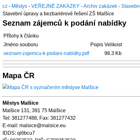
cz
-
Městys
-
VEŘEJNÉ ZAKÁZKY
-
Archiv zakázek
-
Stavební
Stavební úpravy a bezbariérové řešení ZŠ Malšice
Seznam zájemců k podání nabídky
Přílohy k článku
Jméno souboru
Popis
Velikost
seznam-zajemcu-k-podani-nabidky.pdf
98.3 Kb
Mapa ČR
Městys Malšice
Malšice 131, 391 75 Malšice
Tel: 381277488, Fax: 381277432
E-mail: malsice@malsice.eu
IDDS: qi6bcu7