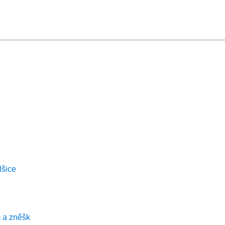
lšice
 a zněšk