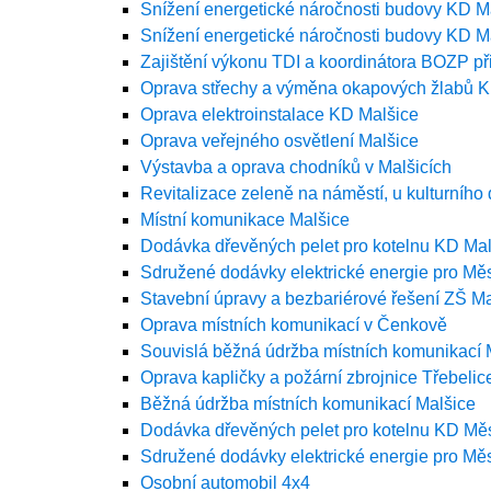
Snížení energetické náročnosti budovy KD M
Snížení energetické náročnosti budovy KD Ma
Zajištění výkonu TDI a koordinátora BOZP při
Oprava střechy a výměna okapových žlabů K
Oprava elektroinstalace KD Malšice
Oprava veřejného osvětlení Malšice
Výstavba a oprava chodníků v Malšicích
Revitalizace zeleně na náměstí, u kulturníh
Místní komunikace Malšice
Dodávka dřevěných pelet pro kotelnu KD Mal
Sdružené dodávky elektrické energie pro Mě
Stavební úpravy a bezbariérové řešení ZŠ Ma
Oprava místních komunikací v Čenkově
Souvislá běžná údržba místních komunikací 
Oprava kapličky a požární zbrojnice Třebelic
Běžná údržba místních komunikací Malšice
Dodávka dřevěných pelet pro kotelnu KD Mě
Sdružené dodávky elektrické energie pro Mě
Osobní automobil 4x4