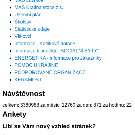
MAS Lužnice
MAS Krajina srdce z.s.
Územní plán
Školství
Statistické údaje
Vítkovci
Informace - Kotlíkové dotace
Informace k projektu "SOCIÁLNÍ BYTY"
ENERGETIKA - informace pro zákazníky
POMOC UKRAJINĚ
PODPOROVANÉ ORGANIZACE
KERAMOST
Návštěvnost
celkem:
3380988
za měsíc:
12760
za den:
871
za hodinu:
22
Ankety
Líbí se Vám nový vzhled stránek?