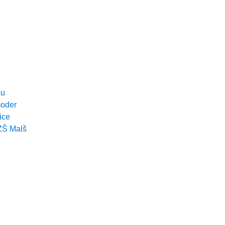
ou
moder
ice
 ZŠ Malš