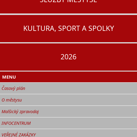
KULTURA, SPORT A SPOLKY
2026
MENU
Časový plán
O městysu
Malšický zpravodaj
INFOCENTRUM
VEŘEJNÉ ZAKÁZKY