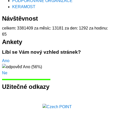
PODPOROVANÉ ORGANIZACE
KERAMOST
Návštěvnost
celkem:
3381409
za měsíc:
13181
za den:
1292
za hodinu:
65
Ankety
Líbí se Vám nový vzhled stránek?
Ano
Ne
Užitečné odkazy