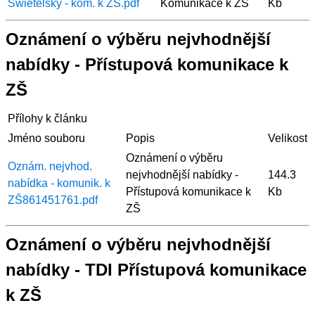
Swietelsky - kom. k ZŠ.pdf
Komunikace k ZŠ
Kb
Oznámení o výběru nejvhodnější
nabídky - Přístupová komunikace k
ZŠ
Přílohy k článku
Jméno souboru
Popis
Velikost
Oznámení o výběru
Oznám. nejvhod.
nejvhodnější nabídky -
144.3
nabídka - komunik. k
Přístupová komunikace k
Kb
ZŠ861451761.pdf
ZŠ
Oznámení o výběru nejvhodnější
nabídky - TDI Přístupová komunikace
k ZŠ