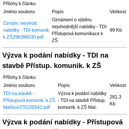
Přílohy k článku
Jméno souboru
Popis
Velikost
Oznámení o výběru
Oznám. nejvhod.
nejvhodnější nabídky - TDI
nabídky - TDI komunik.
99 Kb
Přístupová komunikace k
k ZŠ296396030.pdf
ZŠ
Výzva k podání nabídky - TDI na
stavbě Přístup. komunik. k ZŠ
Přílohy k článku
Jméno souboru
Popis
Velikost
TDI na stavbě -
Výzva k podání nabídky
281.3
Přístupová komunik. k ZŠ
- TDI na stavbě Přístup.
Kb
Malšice370150542.pdf
komunik. k ZŠ Mal.
Výzva k podání nabídky - Přístupová