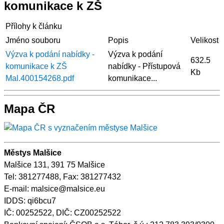
komunikace k ZŠ
Přílohy k článku
Jméno souboru
Popis
Velikost
Výzva k podání nabídky -
Výzva k podání
632.5
komunikace k ZŠ
nabídky - Přístupová
Kb
Mal.400154268.pdf
komunikace...
Mapa ČR
Městys Malšice
Malšice 131, 391 75 Malšice
Tel: 381277488, Fax: 381277432
E-mail: malsice@malsice.eu
IDDS: qi6bcu7
IČ: 00252522, DIČ: CZ00252522