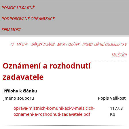
POMOC UKRAJINĚ
PODPOROVANÉ ORGANIZACE
KERAMOST
CZ
-
MĚSTYS
-
VEŘEJNÉ ZAKÁZKY
-
ARCHIV ZAKÁZEK
-
OPRAVA MÍSTNÍ KOMUNIKACE V
MALŠICÍCH
Oznámení a rozhodnutí
zadavatele
Přílohy k článku
Jméno souboru
Popis
Velikost
oprava-mistnich-komunikaci-v-malsicich-
1177.8
oznameni-a-rozhodnuti-zadavatele.pdf
Kb