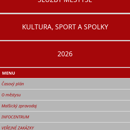
KULTURA, SPORT A SPOLKY
2026
MENU
Časový plán
O městysu
Malšický zpravodaj
INFOCENTRUM
VEŘEJNÉ ZAKÁZKY