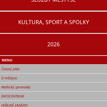
KULTURA, SPORT A SPOLKY
2026
MENU
Časový plán
O městysu
Malšický zpravodaj
INFOCENTRUM
VEŘEJNÉ ZAKÁZKY