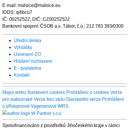
E-mail: malsice@malsice.eu
IDDS: qi6bcu7
IČ: 00252522, DIČ: CZ00252522
Bankovní spojení: ČSOB a.s. Tábor, č.ú.: 212 783 393/0300
Úřední deska
Vyhlášky
Usnesení ZO
Hlášení rozhlasem
E - podatelna
Kontakt
Mapa webu
Nastavení cookies
Prohlášení o cookies
Verze
pro slabozraké
Verze bez stylu
Standardní verze
Prohlášení
o přístupnosti
Vygeneroval WRS
Spolufinancováno z prostředků Jihočeského kraje v rámci