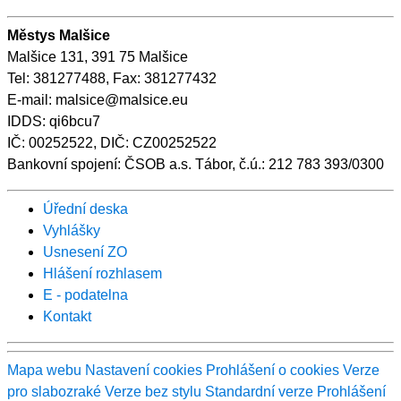
Městys Malšice
Malšice 131, 391 75 Malšice
Tel: 381277488, Fax: 381277432
E-mail: malsice@malsice.eu
IDDS: qi6bcu7
IČ: 00252522, DIČ: CZ00252522
Bankovní spojení: ČSOB a.s. Tábor, č.ú.: 212 783 393/0300
Úřední deska
Vyhlášky
Usnesení ZO
Hlášení rozhlasem
E - podatelna
Kontakt
Mapa webu
Nastavení cookies
Prohlášení o cookies
Verze
pro slabozraké
Verze bez stylu
Standardní verze
Prohlášení