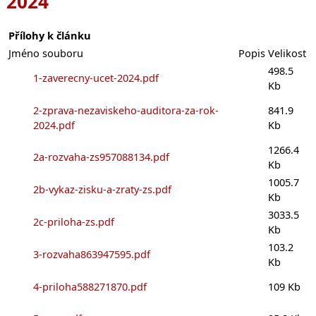
2024
Přílohy k článku
Jméno souboru
Popis
Velikost
498.5
1-zaverecny-ucet-2024.pdf
Kb
2-zprava-nezaviskeho-auditora-za-rok-
841.9
2024.pdf
Kb
1266.4
2a-rozvaha-zs957088134.pdf
Kb
1005.7
2b-vykaz-zisku-a-zraty-zs.pdf
Kb
3033.5
2c-priloha-zs.pdf
Kb
103.2
3-rozvaha863947595.pdf
Kb
4-priloha588271870.pdf
109 Kb