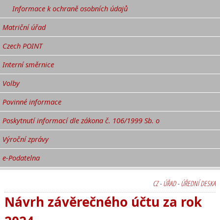
Informace k ochraně osobních údajů
Matriční úřad
Czech POINT
Interní směrnice
Volby
Povinné informace
Poskytnutí informací dle zákona č. 106/1999 Sb. o
Výroční zprávy
e-Podatelna
CZ
-
ÚŘAD
-
ÚŘEDNÍ DESKA
Návrh závěrečného účtu za rok