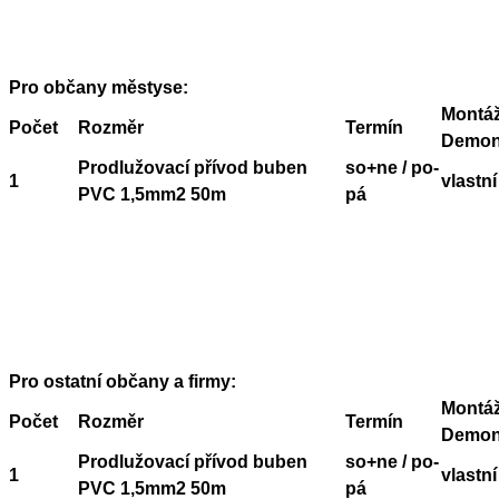
Pro občany městyse:
Montáž
Počet
Rozměr
Termín
Demon
Prodlužovací přívod buben
so+ne / po-
1
vlastní
PVC 1,5mm2 50m
pá
Pro ostatní občany a firmy:
Montáž
Počet
Rozměr
Termín
Demon
Prodlužovací přívod buben
so+ne / po-
1
vlastní
PVC 1,5mm2 50m
pá