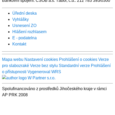
Bankovní spojení: ČSOB a.s. Tábor, č.ú.: 212 783 393/0300
Úřední deska
Vyhlášky
Usnesení ZO
Hlášení rozhlasem
E - podatelna
Kontakt
Mapa webu
Nastavení cookies
Prohlášení o cookies
Verze
pro slabozraké
Verze bez stylu
Standardní verze
Prohlášení
o přístupnosti
Vygeneroval WRS
Spolufinancováno z prostředků Jihočeského kraje v rámci
AP PRK 2008