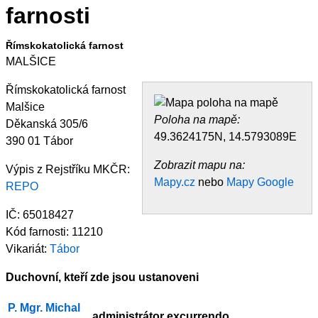
Římskokatolická farnost
MALŠICE
Římskokatolická farnost
Malšice
Poloha na mapě:
Děkanská 305/6
49.3624175N, 14.5793089E
390 01 Tábor
Zobrazit mapu na:
Výpis z Rejstříku MKČR:
Mapy.cz
nebo
Mapy Google
REPO
IČ: 65018427
Kód farnosti: 11210
Vikariát:
Tábor
Duchovní, kteří zde jsou ustanoveni
P. Mgr. Michal
administrátor excurrendo