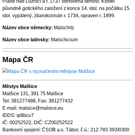
Plané nad Lužnicí a r. 1737 obnovena farnost. Kostel
původně gotického založení z konce 14. stol. na počátku 15.
stol. vypálený, zbarokizován r. 1734, opraven r. 1899.
Název obce německy:
Malschitz
Název obce latinsky:
Malschicium
Mapa ČR
Městys Malšice
Malšice 131, 391 75 Malšice
Tel: 381277488, Fax: 381277432
E-mail: malsice@malsice.eu
IDDS: qi6bcu7
IČ: 00252522, DIČ: CZ00252522
Bankovní spojení: ČSOB a.s. Tábor, č.ú.: 212 783 393/0300