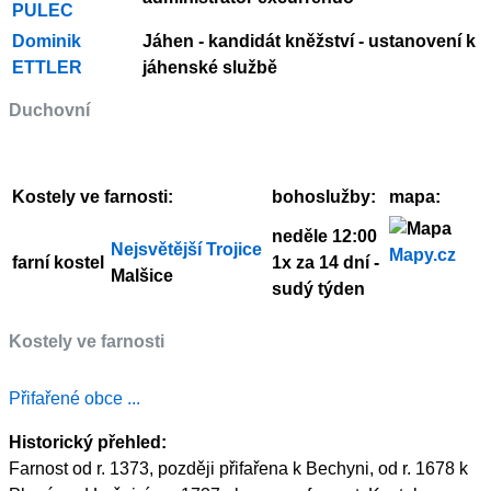
PULEC
Dominik
Jáhen - kandidát kněžství - ustanovení k
ETTLER
jáhenské službě
Duchovní
Kostely ve farnosti:
bohoslužby:
mapa:
neděle 12:00
Nejsvětější Trojice
Mapy.cz
farní kostel
1x za 14 dní -
Malšice
sudý týden
Kostely ve farnosti
Přifařené obce ...
Historický přehled:
Farnost od r. 1373, později přifařena k Bechyni, od r. 1678 k