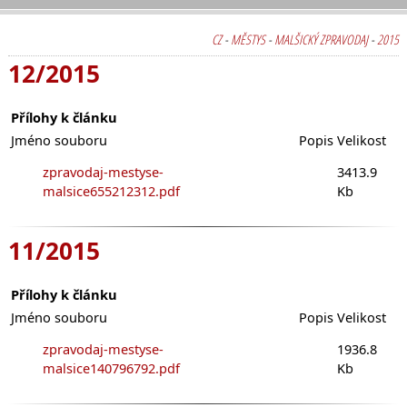
CZ
-
MĚSTYS
-
MALŠICKÝ ZPRAVODAJ
-
2015
12/2015
Přílohy k článku
Jméno souboru
Popis
Velikost
zpravodaj-mestyse-
3413.9
malsice655212312.pdf
Kb
11/2015
Přílohy k článku
Jméno souboru
Popis
Velikost
zpravodaj-mestyse-
1936.8
malsice140796792.pdf
Kb