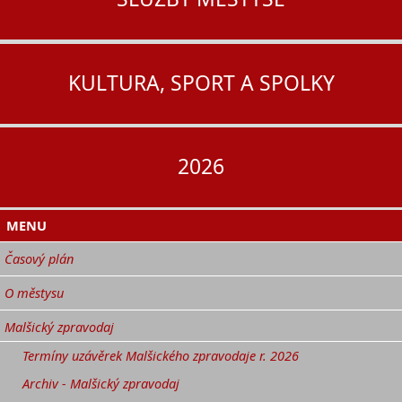
KULTURA, SPORT A SPOLKY
2026
MENU
Časový plán
O městysu
Malšický zpravodaj
Termíny uzávěrek Malšického zpravodaje r. 2026
Archiv - Malšický zpravodaj