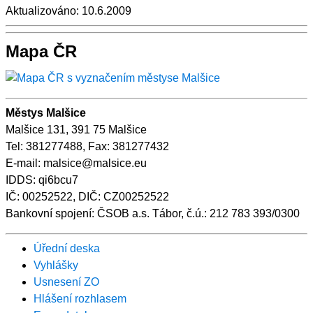
Aktualizováno:
10.6.2009
Mapa ČR
Městys Malšice
Malšice 131, 391 75 Malšice
Tel: 381277488, Fax: 381277432
E-mail: malsice@malsice.eu
IDDS: qi6bcu7
IČ: 00252522, DIČ: CZ00252522
Bankovní spojení: ČSOB a.s. Tábor, č.ú.: 212 783 393/0300
Úřední deska
Vyhlášky
Usnesení ZO
Hlášení rozhlasem