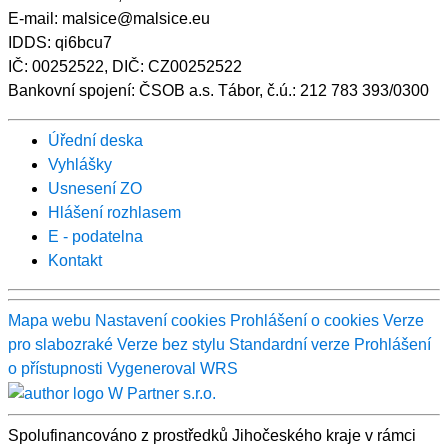
E-mail: malsice@malsice.eu
IDDS: qi6bcu7
IČ: 00252522, DIČ: CZ00252522
Bankovní spojení: ČSOB a.s. Tábor, č.ú.: 212 783 393/0300
Úřední deska
Vyhlášky
Usnesení ZO
Hlášení rozhlasem
E - podatelna
Kontakt
Mapa webu
Nastavení cookies
Prohlášení o cookies
Verze
pro slabozraké
Verze bez stylu
Standardní verze
Prohlášení
o přístupnosti
Vygeneroval WRS
Spolufinancováno z prostředků Jihočeského kraje v rámci