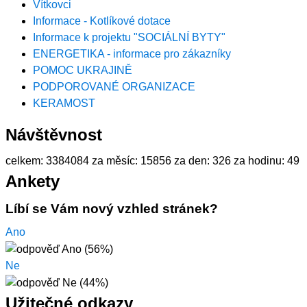
Vítkovci
Informace - Kotlíkové dotace
Informace k projektu "SOCIÁLNÍ BYTY"
ENERGETIKA - informace pro zákazníky
POMOC UKRAJINĚ
PODPOROVANÉ ORGANIZACE
KERAMOST
Návštěvnost
celkem:
3384084
za měsíc:
15856
za den:
326
za hodinu:
49
Ankety
Líbí se Vám nový vzhled stránek?
Ano
Ne
Užitečné odkazy