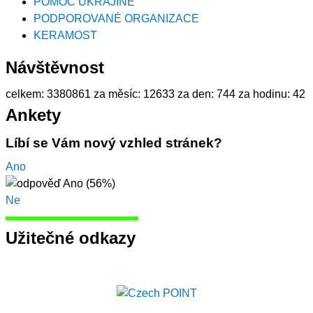
POMOC UKRAJINĚ
PODPOROVANÉ ORGANIZACE
KERAMOST
Návštěvnost
celkem:
3380861
za měsíc:
12633
za den:
744
za hodinu:
42
Ankety
Líbí se Vám nový vzhled stránek?
Ano
Ne
Užitečné odkazy