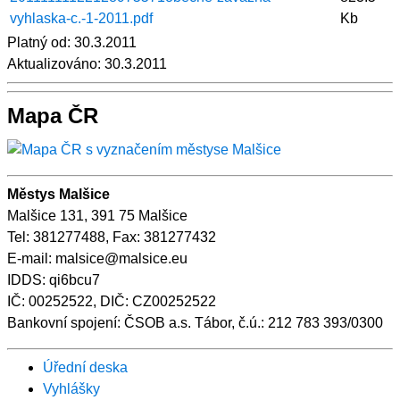
vyhlaska-c.-1-2011.pdf
Kb
Platný od:
30.3.2011
Aktualizováno:
30.3.2011
Mapa ČR
Městys Malšice
Malšice 131, 391 75 Malšice
Tel: 381277488, Fax: 381277432
E-mail: malsice@malsice.eu
IDDS: qi6bcu7
IČ: 00252522, DIČ: CZ00252522
Bankovní spojení: ČSOB a.s. Tábor, č.ú.: 212 783 393/0300
Úřední deska
Vyhlášky