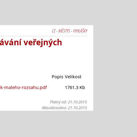
CZ
-
MĚSTYS
-
VYHLÁŠKY
dávání veřejných
Popis
Velikost
zek-maleho-rozsahu.pdf
1761.3 Kb
Platný od:
21.10.2015
Aktualizováno:
21.10.2015