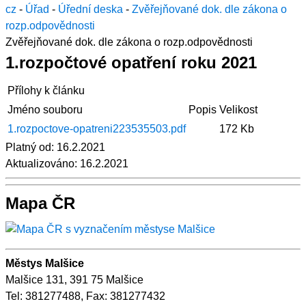
cz
-
Úřad
-
Úřední deska
-
Zvěřejňované dok. dle zákona o
rozp.odpovědnosti
Zvěřejňované dok. dle zákona o rozp.odpovědnosti
1.rozpočtové opatření roku 2021
Přílohy k článku
Jméno souboru
Popis
Velikost
1.rozpoctove-opatreni223535503.pdf
172 Kb
Platný od:
16.2.2021
Aktualizováno:
16.2.2021
Mapa ČR
Městys Malšice
Malšice 131, 391 75 Malšice
Tel: 381277488, Fax: 381277432