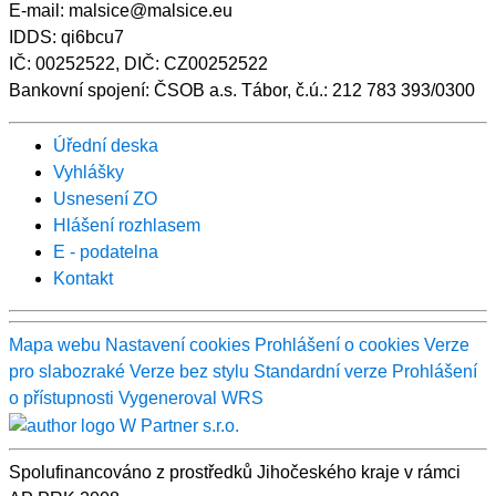
E-mail: malsice@malsice.eu
IDDS: qi6bcu7
IČ: 00252522, DIČ: CZ00252522
Bankovní spojení: ČSOB a.s. Tábor, č.ú.: 212 783 393/0300
Úřední deska
Vyhlášky
Usnesení ZO
Hlášení rozhlasem
E - podatelna
Kontakt
Mapa webu
Nastavení cookies
Prohlášení o cookies
Verze
pro slabozraké
Verze bez stylu
Standardní verze
Prohlášení
o přístupnosti
Vygeneroval WRS
Spolufinancováno z prostředků Jihočeského kraje v rámci