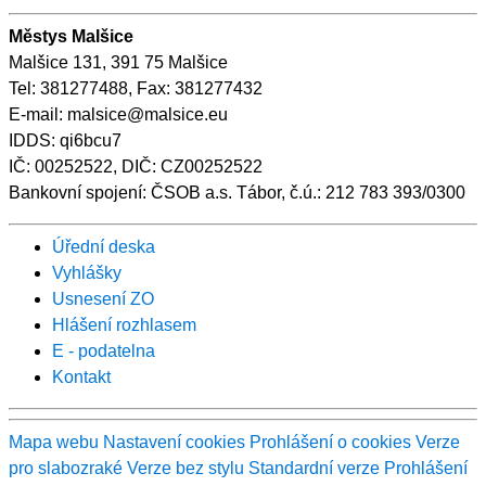
Městys Malšice
Malšice 131, 391 75 Malšice
Tel: 381277488, Fax: 381277432
E-mail: malsice@malsice.eu
IDDS: qi6bcu7
IČ: 00252522, DIČ: CZ00252522
Bankovní spojení: ČSOB a.s. Tábor, č.ú.: 212 783 393/0300
Úřední deska
Vyhlášky
Usnesení ZO
Hlášení rozhlasem
E - podatelna
Kontakt
Mapa webu
Nastavení cookies
Prohlášení o cookies
Verze
pro slabozraké
Verze bez stylu
Standardní verze
Prohlášení